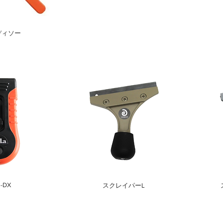
ディソー
a-DX
​スクレイパーL
なりました。