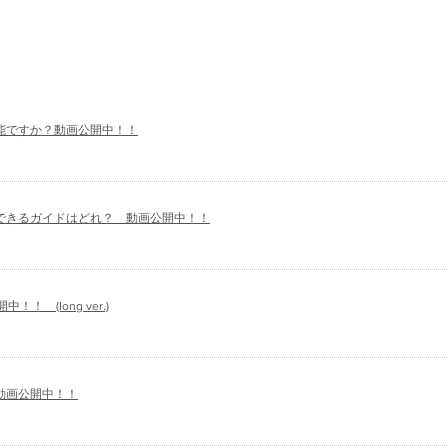
能ですか？動画公開中！！
できるガイドはどれ？
​ 動画公開中！！
！ (Iong ver.)
動画公開中！！