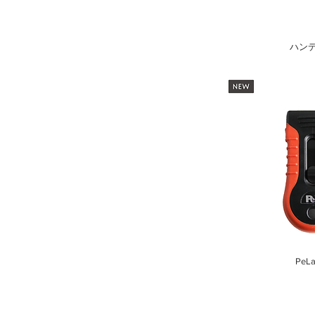
​ハン
PeL
​リニューアルして新しく